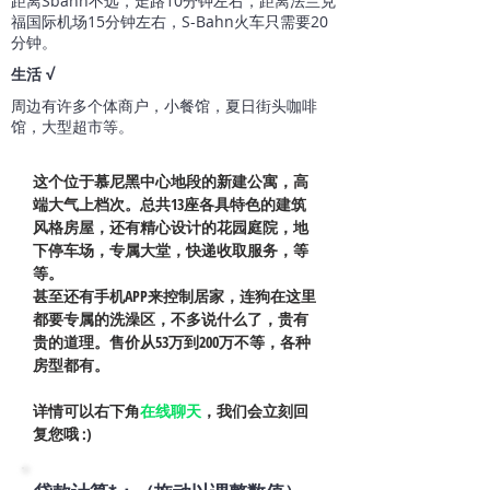
距离Sbahn不远，走路10分钟左右，距离法兰克
福国际机场15分钟左右，S-Bahn火车只需要20
分钟。
​生活 √
周边有许多个体商户，小餐馆，夏日街头咖啡
馆，大型超市等。
这个位于慕尼黑中心地段的新建公寓，高
端大气上档次。总共13座各具特色的建筑
风格房屋，还有精心设计的花园庭院，地
下停车场，专属大堂，快递收取服务，等
等。
甚至还有手机APP来控制居家，连狗在这里
都要专属的洗澡区，不多说什么了，贵有
贵的道理。售价从53万到200万不等，各种
房型都有。
详情可以右下角
在线聊天
，我们会立刻回
复您哦 :)