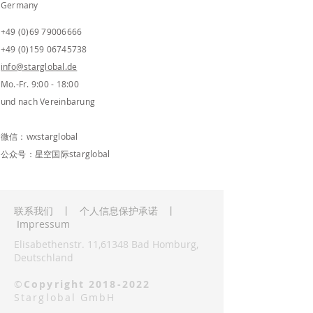
Germany
+49 (0)69 79006666
+49 (0)159 06745738
info@starglobal.de​
Mo.-Fr. 9:00 - 18:00​
und nach Vereinbarung
微信：wxstarglobal
公众号：星空国际starglobal
联系我们
丨
个人信息保护承诺
丨
Impressum
Elisabethenstr. 11,61348 Bad Homburg,
Deutschland
©
Copyright
2018-2022
Starglobal GmbH