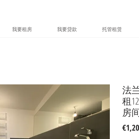
我要租房
我要贷款
托管租赁
法兰克
租120
房间
€1,2