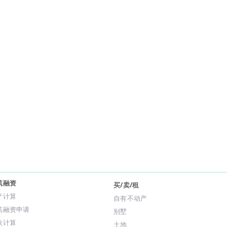
筑融资
买/卖/租
产计算
自有不动产
筑融资申请
别墅
款计算
土地